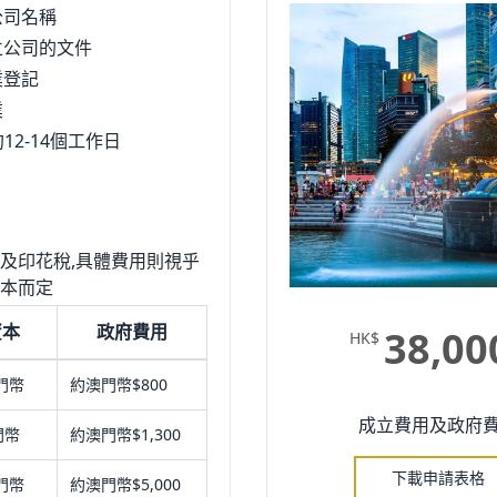
公司名稱
立公司的文件
業登記
業
12-14個工作日
及印花稅,具體費用則視乎
本而定
資本
政府費用
38,00
HK$
門幣
約澳門幣$800
成立費用及政府
門幣
約澳門幣$1,300
下載申請表格
門幣
約澳門幣$5,000