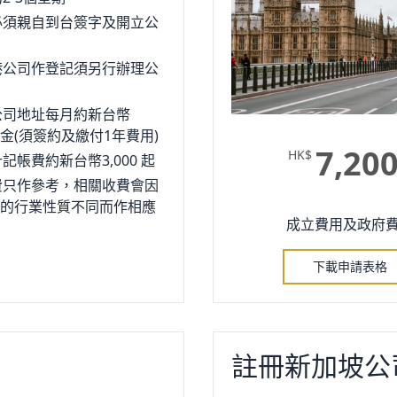
必須親自到台簽字及開立公
港公司作登記須另行辦理公
公司地址每月約新台幣
 包稅金(須簽約及繳付1年費用)
7,20
HK$
記帳費約新台幣3,000 起
費只作參考，相關收費會因
的行業性質不同而作相應
成立費用及政府
下載申請表格
註冊新加坡公