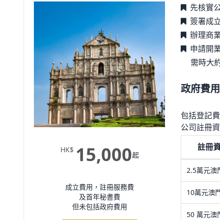
先核實
簽署成
辦理商
申請開
需時大約
政府費用
包括登記費
公司註冊資
註冊
15,000
HK$
起
2.5萬元澳
成立費用，註冊服務費
10萬元澳
及首年秘書費
但未包括政府費用
50 萬元澳