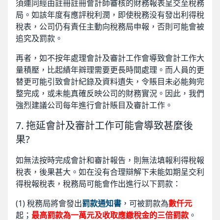
須連同經由註冊註冊會計師審核的財務報表呈交至稅務
局。如該年度有應評稅利潤，即使稅務没有發出利得稅
稅表，公司仍有責任主動向稅務局申報，否則可能會被
追究及罰款。
再者，如不按年處理會計及審計工作會導致會計工作大
量積壓，比起績年辧理需要更長時間處理。而人員的更
替更可能引致會計紀錄及資料遺失，令賬目未必能夠完
整完成，或未能真確反映公司的財務實況。因此，我們
強烈建議公司每年進行會計賬目及審計工作。
7. 拖延會計及審計工作可能會導致甚麼後
果?
如無法按時完成會計和審計報告，則無法填報利得稅報
稅表，後果甚大。如在没有合理辯解下未能如期呈交利
得稅報稅表，稅務局可能會作出進行以下罰款：
(1) 稅務局將會發出
罰款通知書
，可被罰款為
數仟元
起；
最高罰款為一萬元及收取應繳稅金的三倍罰款
。