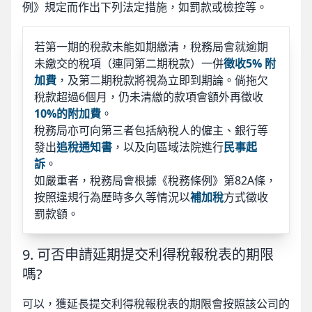
例》規定而作出下列法定措施，如罰款或檢控等。
若第一期的稅款未能如期繳清，稅務局會就逾期
未繳交的稅項（連同第二期稅款）一併
徵收5% 附
加費
，及第二期稅款將視為立即到期論。倘拖欠
稅款超過6個月，仍未清繳的款項會額外再徵收
10%的附加費
。
稅務局亦可向第三者包括納稅人的僱主、銀行等
發出
追稅通知書
，以及向區域法院進行
民事起
訴
。
如嚴重者，稅務局會根據《稅務條例》第82A條，
按照違規行為歷時多久等情況以
補加稅
方式徵收
罰款額。
9. 可否申請延期提交利得稅報稅表的期限
嗎?
可以，獲延長提交利得稅報稅表的期限會按照該公司的