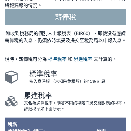
錯報漏報的情況。
薪俸稅
如收到稅務局的個別人士報稅表（BIR60），即使没有應課
薪俸稅的入息，仍須依時填妥及提交至稅務局以申報入息。
現時，薪俸稅可分為
標準稅率
和
累進稅率
去計算的。
標準稅率
按入息淨額 （未扣除免稅額）的15% 計算
累進稅率
又名為邊際稅率，隨著不同的稅階而繳交相對應的稅率，
詳細稅率如下圖所示。
稅階