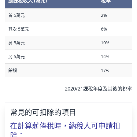
應課稅收入 (港元)
稅率
首 5萬元
2%
其次 5萬元
6%
另 5萬元
10%
另 5萬元
14%
餘額
17%
2020/21課稅年度及其後的稅率
常見的可扣除的項目
在計算薪俸稅時，納稅人可申請扣
除：