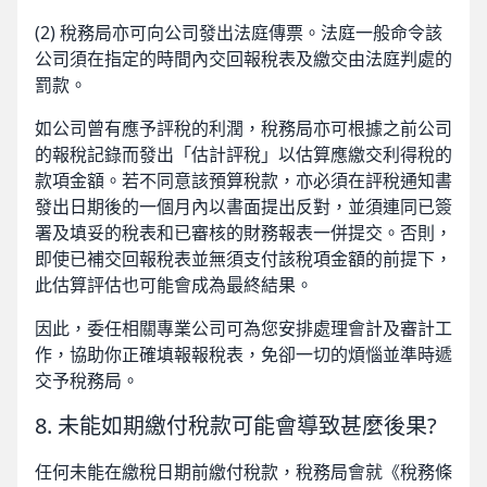
(2) 稅務局亦可向公司發出法庭傳票。法庭一般命令該
公司須在指定的時間內交回報稅表及繳交由法庭判處的
罰款。
如公司曾有應予評稅的利潤，稅務局亦可根據之前公司
的報稅記錄而發出「估計評稅」以估算應繳交利得稅的
款項金額。若不同意該預算稅款，亦必須在評稅通知書
發出日期後的一個月內以書面提出反對，並須連同已簽
署及填妥的稅表和已審核的財務報表一併提交。否則，
即使已補交回報稅表並無須支付該稅項金額的前提下，
此估算評估也可能會成為最終結果。
因此，委任相關專業公司可為您安排處理會計及審計工
作，協助你正確填報報稅表，免卻一切的煩惱並準時遞
交予稅務局。
8. 未能如期繳付稅款可能會導致甚麼後果?
任何未能在繳稅日期前繳付稅款，稅務局會就《稅務條