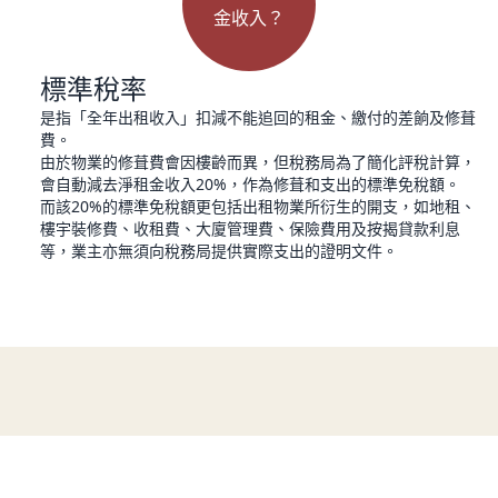
金收入？
標準稅率
是指「全年出租收入」扣減不能追回的租金、繳付的差餉及修葺
費。
由於物業的修葺費會因樓齡而異，但稅務局為了簡化評稅計算，
會自動減去淨租金收入20%，作為修葺和支出的標準免稅額。
而該20%的標準免稅額更包括出租物業所衍生的開支，如地租、
樓宇裝修費、收租費、大廈管理費、保險費用及按揭貸款利息
等，業主亦無須向稅務局提供實際支出的證明文件。