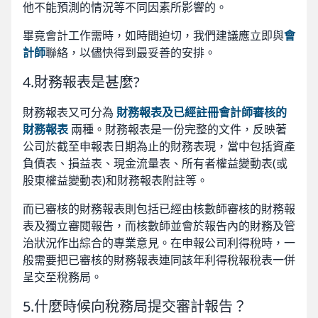
他不能預測的情況等不同因素所影響的。
畢竟會計工作需時，如時間迫切，我們建議應立即與
會
計師
聯絡，以儘快得到最妥善的安排。
4.財務報表是甚麼?
財務報表又可分為
財務報表及已經註冊會計師審核的
財務報表
兩種。財務報表是一份完整的文件，反映著
公司於截至申報表日期為止的財務表現，當中包括資產
負債表、損益表、現金流量表、所有者權益變動表(或
股東權益變動表)和財務報表附註等。
而已審核的財務報表則包括已經由核數師審核的財務報
表及獨立審閱報告，而核數師並會於報告內的財務及管
治狀況作出綜合的專業意見。在申報公司利得稅時，一
般需要把已審核的財務報表連同該年利得稅報稅表一併
呈交至稅務局。
5.什麼時候向稅務局提交審計報告？